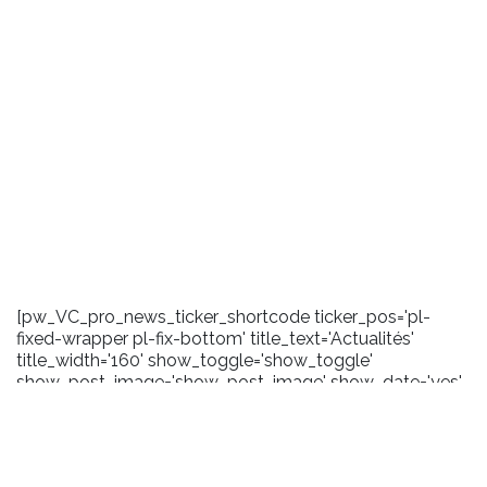
[pw_VC_pro_news_ticker_shortcode ticker_pos='pl-
fixed-wrapper pl-fix-bottom' title_text='Actualités'
title_width='160' show_toggle='show_toggle'
show_post_image='show_post_image' show_date='yes'
date_format='m/Y' carousel_effect='marquee'
scroll_amount='100' toggle_background='#1a1a1a'
title_background='#2372b9' title_layout='pl-ticker-title-
l6' content_background='#1a1a1a' user_css='.pl-title .pl-