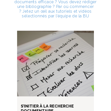
documents efficace ? Vous devez rédiger
une bibliographie ? Par où commencer
? Jetez un œil aux tutoriels et vidéos
sélectionnés par l’équipe de la BU
S’INITIER À LA RECHERCHE
DOCUMENTAIRE