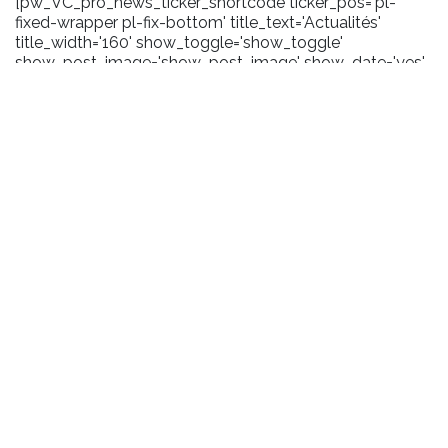
[pw_VC_pro_news_ticker_shortcode ticker_pos='pl-
fixed-wrapper pl-fix-bottom' title_text='Actualités'
title_width='160' show_toggle='show_toggle'
show_post_image='show_post_image' show_date='yes'
date_format='m/Y' carousel_effect='marquee'
scroll_amount='100' toggle_background='#1a1a1a'
title_background='#2372b9' title_layout='pl-ticker-title-
l6' content_background='#1a1a1a' user_css='.pl-title .pl-
date {margin-right:5px;}'
pw_query='size:10|order_by:date|order:DESC|post_type:pos
title_icon='fa-bullhorn']
BIBLIOTHÈQUE
Informations pratiques
Prêt
Services numériques
Salles de travail
Handicap et accessibilité
Handicap et accessibilité
COLLECTIONS