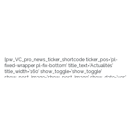
[pw_VC_pro_news_ticker_shortcode ticker_pos='pl-
fixed-wrapper pl-fix-bottom' title_text='Actualités'
title_width='160' show_toggle='show_toggle'
show_post_image='show_post_image' show_date='yes'
date_format='m/Y' carousel_effect='marquee'
scroll_amount='100' toggle_background='#1a1a1a'
title_background='#2372b9' title_layout='pl-ticker-title-
l6' content_background='#1a1a1a' user_css='.pl-title .pl-
date {margin-right:5px;}'
pw_query='size:10|order_by:date|order:DESC|post_type:pos
title_icon='fa-bullhorn']