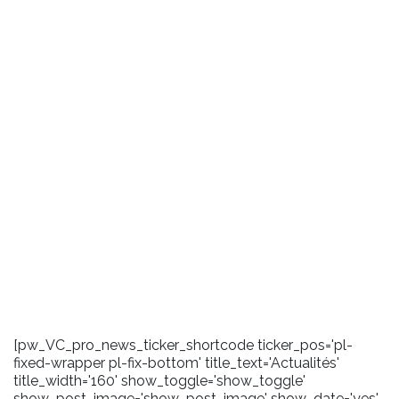
[pw_VC_pro_news_ticker_shortcode ticker_pos='pl-
fixed-wrapper pl-fix-bottom' title_text='Actualités'
title_width='160' show_toggle='show_toggle'
show_post_image='show_post_image' show_date='yes'