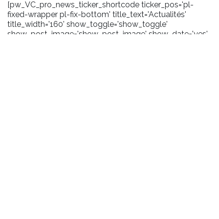
[pw_VC_pro_news_ticker_shortcode ticker_pos='pl-
fixed-wrapper pl-fix-bottom' title_text='Actualités'
title_width='160' show_toggle='show_toggle'
show_post_image='show_post_image' show_date='yes'
date_format='m/Y' carousel_effect='marquee'
scroll_amount='100' toggle_background='#1a1a1a'
title_background='#2372b9' title_layout='pl-ticker-title-
l6' content_background='#1a1a1a' user_css='.pl-title .pl-
date {margin-right:5px;}'
pw_query='size:10|order_by:date|order:DESC|post_type:pos
title_icon='fa-bullhorn']
BIBLIOTHÈQUE
Informations pratiques
Prêt
Services numériques
Salles de travail
Handicap et accessibilité
Handicap et accessibilité
COLLECTIONS