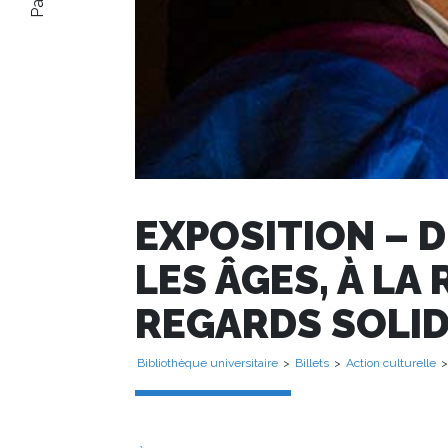
EXPOSITION – D
LES ÂGES, À LA
REGARDS SOLID
Bibliothèque universitaire
>
Billets
>
Action culturelle
>