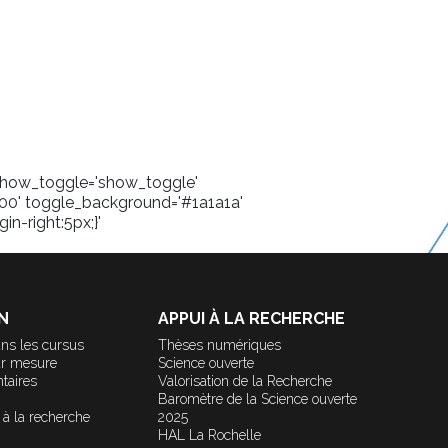
' show_toggle='show_toggle'
00' toggle_background='#1a1a1a'
in-right:5px;}'
N
APPUI À LA RECHERCHE
ns les cursus
Thèses numériques
ur mesure
Science ouverte
taires
Valorisation de la Recherche
Baromètre de la Science ouverte
 à la recherche
2025
HAL La Rochelle