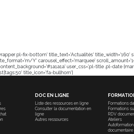
pper pl-fix-bottom' title_text='Actualités' title_width='160
_format='m/Y' carousel_effect='marquee' scroll_amount='1
content_background='#1a1a1a' user_css='.pl-title .pl-date {marg
tags:50' title_icon='fa-bullhorn']
DOC EN LIGNE
FORMATIO
s
Liste des ressources en ligne
Formations da
ères
Consulter la documentation en
Formations s
chat
ligne
RDV documen
on
Autres ressources
Ateliers
Autoformation
documentaire