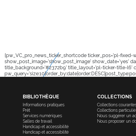
[pw_VC_pro_news_ticker_shortcode ticker_pos='pl-fixed-wra
show_post_image='show_post_image' show_date='yes' date
title_background='#2372b9' title_layout='pl-ticker-title-l6' 
pw_query='size:10|order_by:date|order:DESC|post_type:post|
BIBLIOTHÈQUE
COLLECTIONS
Informations pratiques
Collections courante
Prêt
Collections particuli
Services numériques
Nous suggérer un a
Salles de travail
Nous proposer un d
Handicap et accessibilité
Handicap et accessibilité