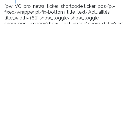
[pw_VC_pro_news_ticker_shortcode ticker_pos='pl-
fixed-wrapper pl-fix-bottom' title_text='Actualités'
title_width='160' show_toggle='show_toggle'
show_post_image='show_post_image' show_date='yes'
date_format='m/Y' carousel_effect='marquee'
scroll_amount='100' toggle_background='#1a1a1a'
title_background='#2372b9' title_layout='pl-ticker-title-
l6' content_background='#1a1a1a' user_css='.pl-title .pl-
date {margin-right:5px;}'
pw_query='size:10|order_by:date|order:DESC|post_type:pos
title_icon='fa-bullhorn']
BIBLIOTHÈQUE
Informations pratiques
Prêt
Services numériques
Salles de travail
Handicap et accessibilité
Handicap et accessibilité