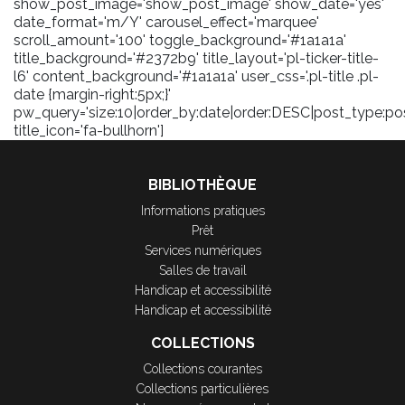
show_post_image='show_post_image' show_date='yes'
date_format='m/Y' carousel_effect='marquee'
scroll_amount='100' toggle_background='#1a1a1a'
title_background='#2372b9' title_layout='pl-ticker-title-
l6' content_background='#1a1a1a' user_css='.pl-title .pl-
date {margin-right:5px;}'
pw_query='size:10|order_by:date|order:DESC|post_type:pos
title_icon='fa-bullhorn']
BIBLIOTHÈQUE
Informations pratiques
Prêt
Services numériques
Salles de travail
Handicap et accessibilité
Handicap et accessibilité
COLLECTIONS
Collections courantes
Collections particulières