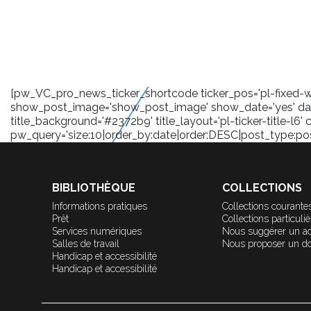
[pw_VC_pro_news_ticker_shortcode ticker_pos='pl-fixed-wra
show_post_image='show_post_image' show_date='yes' date
title_background='#2372b9' title_layout='pl-ticker-title-l6' 
pw_query='size:10|order_by:date|order:DESC|post_type:post|
BIBLIOTHÈQUE
COLLECTIONS
Informations pratiques
Collections courante
Prêt
Collections particuli
Services numériques
Nous suggérer un a
Salles de travail
Nous proposer un d
Handicap et accessibilité
Handicap et accessibilité