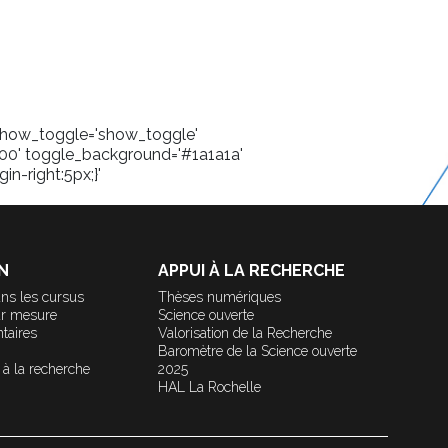
' show_toggle='show_toggle'
00' toggle_background='#1a1a1a'
in-right:5px;}'
N
APPUI À LA RECHERCHE
ns les cursus
Thèses numériques
ur mesure
Science ouverte
taires
Valorisation de la Recherche
Baromètre de la Science ouverte
 à la recherche
2025
HAL La Rochelle