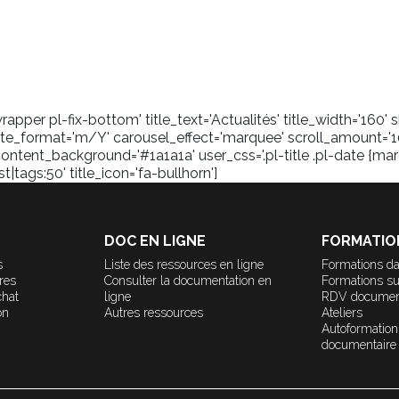
pper pl-fix-bottom' title_text='Actualités' title_width='160
_format='m/Y' carousel_effect='marquee' scroll_amount='1
content_background='#1a1a1a' user_css='.pl-title .pl-date {marg
tags:50' title_icon='fa-bullhorn']
DOC EN LIGNE
FORMATIO
s
Liste des ressources en ligne
Formations da
ères
Consulter la documentation en
Formations s
chat
ligne
RDV documen
on
Autres ressources
Ateliers
Autoformation
documentaire