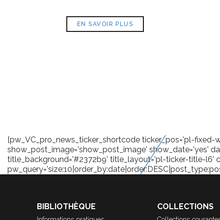
EN SAVOIR PLUS
[pw_VC_pro_news_ticker_shortcode ticker_pos='pl-fixed-wra
show_post_image='show_post_image' show_date='yes' date
title_background='#2372b9' title_layout='pl-ticker-title-l6' 
pw_query='size:10|order_by:date|order:DESC|post_type:post|
BIBLIOTHÈQUE
COLLECTIONS
Informations pratiques
Collections courante