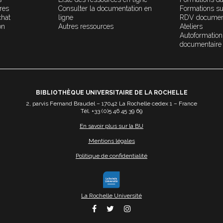
ères
Consulter la documentation en
Formations s
chat
ligne
RDV documen
on
Autres ressources
Ateliers
Autoformation
documentaire
BIBLIOTHÈQUE UNIVERSITAIRE DE LA ROCHELLE
2, parvis Fernand Braudel – 17042 La Rochelle cedex 1 – France
Tél. +33 (0)5 46 45 39 69
En savoir plus sur la BU
Mentions légales
Politique de confidentialité
La Rochelle Université