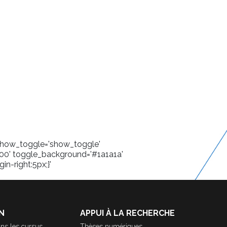
' show_toggle='show_toggle'
00' toggle_background='#1a1a1a'
in-right:5px;}'
N
APPUI À LA RECHERCHE
ns les cursus
Thèses numériques