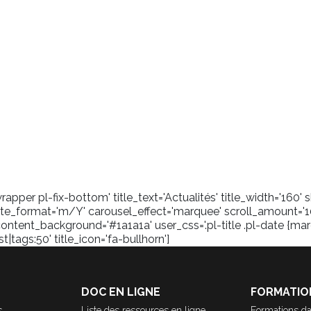
pper pl-fix-bottom' title_text='Actualités' title_width='160
_format='m/Y' carousel_effect='marquee' scroll_amount='1
content_background='#1a1a1a' user_css='.pl-title .pl-date {marg
tags:50' title_icon='fa-bullhorn']
DOC EN LIGNE
FORMATIO
s
Liste des ressources en ligne
Formations da