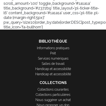
scroll_amount='100' toggle_background='#1a1a1a'
title_background='#2372b9' title_layout='pl-ticker-title-
l6' content_background='#1a1a1a' user_css='.pl-title .pl-
date {margin-right:5px;}'
pw_query='size:10|order_by:date|order:DESC|post_type:pos
title_icon='fa-bullhorn']
BIBLIOTHÈQUE
Informations pratiques
Prêt
Services numériques
Salles de travail
Handicap et accessibilité
Handicap et accessibilité
COLLECTIONS
Collections courantes
Collections particulières
Nous suggérer un achat
Nous proposer un don