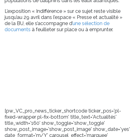
populations de dauphins dans les eaux atlantiques.
L’exposition « Indifférence » sur ce sujet reste visible
jusqu’au 29 avril dans l’espace « Presse et actualité »
de la BU, elle s’accompagne d’
une sélection de
documents
à feuilleter sur place ou à emprunter.
[pw_VC_pro_news_ticker_shortcode ticker_pos='pl-
fixed-wrapper pl-fix-bottom' title_text='Actualités'
title_width='160' show_toggle='show_toggle'
show_post_image='show_post_image' show_date='yes'
date_format='m/Y' carousel_effect='marquee'