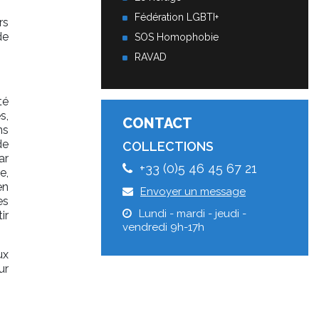
Fédération LGBTI+
rs
de
SOS Homophobie
RAVAD
té
s,
CONTACT
ns
de
COLLECTIONS
ar
+33 (0)5 46 45 67 21
e,
en
Envoyer un message
es
Lundi - mardi - jeudi -
ir
vendredi 9h-17h
ux
ur