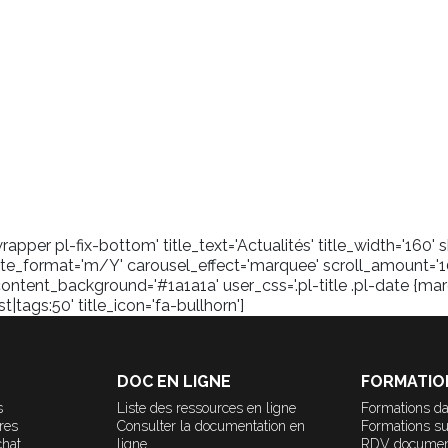
pper pl-fix-bottom' title_text='Actualités' title_width='160
_format='m/Y' carousel_effect='marquee' scroll_amount='1
content_background='#1a1a1a' user_css='.pl-title .pl-date {marg
tags:50' title_icon='fa-bullhorn']
DOC EN LIGNE
FORMATIO
s
Liste des ressources en ligne
Formations da
ères
Consulter la documentation en
Formations s
chat
ligne
RDV documen