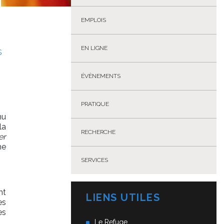
EMPLOIS
EN LIGNE
s
ÉVÈNEMENTS
PRATIQUE
nu
la
RECHERCHE
er
he
SERVICES
nt
LIENS UTILES
es
es
Le Refuge