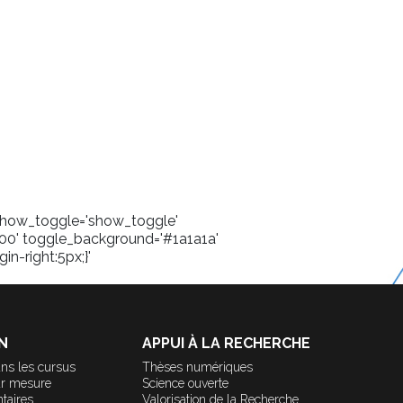
' show_toggle='show_toggle'
00' toggle_background='#1a1a1a'
in-right:5px;}'
N
APPUI À LA RECHERCHE
ns les cursus
Thèses numériques
ur mesure
Science ouverte
taires
Valorisation de la Recherche