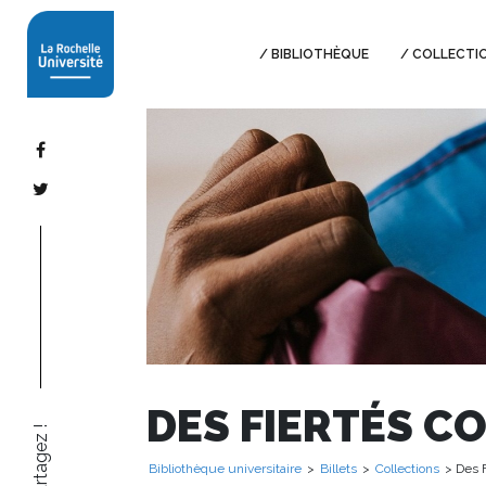
BIBLIOTHÈQUE
COLLECTI
DES FIERTÉS C
Partagez !
Bibliothèque universitaire
>
Billets
>
Collections
> Des F