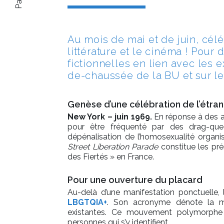
Au mois de mai et de juin, céléb
littérature et le cinéma ! Pour
fictionnelles en lien avec les 
de-chaussée de la BU et sur le
Genèse d’une célébration de l’étran
New York – juin 1969.
En réponse à des a
pour être fréquenté par des drag-quee
dépénalisation de l’homosexualité organi
Street Liberation Parade
constitue les pr
des Fiertés » en France.
Pour une ouverture du placard
Au-delà d’une manifestation ponctuelle,
LBGTQIA+
. Son acronyme dénote la mult
existantes. C
e mouvement polymorphe s’
personnes qui s’y identifient.