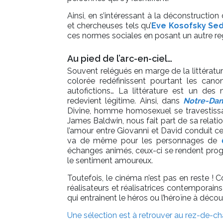
Ainsi, en s’intéressant à la déconstructio
et chercheuses tels qu’
Eve Kosofsky Se
ces normes sociales en posant un autre re
Au pied de l’arc-en-ciel…
Souvent relégués en marge de la littératu
colorée redéfinissent pourtant les canon
autofictions… La littérature est un des 
redevient légitime. Ainsi, dans
Notre-Dam
Divine, homme homosexuel se travestiss
James Baldwin, nous fait part de sa rela
l’amour entre Giovanni et David conduit ce
va de même pour les personnages de
échanges animés, ceux-ci se rendent prog
le sentiment amoureux.
Toutefois, le cinéma n’est pas en reste !
C
réalisateurs et réalisatrices contemporai
qui entrainent
le héros ou l’héroïne à décou
Une sélection est à retrouver au rez-de-ch