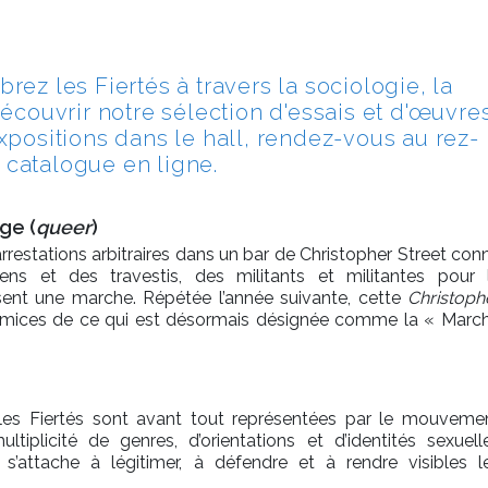
rez les Fiertés à travers la sociologie, la
 découvrir notre sélection d'essais et d'œuvre
expositions dans le hall, rendez-vous au rez-
 catalogue en ligne.
ge (
queer
)
rrestations arbitraires dans un bar de Christopher Street con
ns et des travestis, des militants et militantes pour 
sent une marche. Répétée l’année suivante, cette
Christoph
émices de ce qui est désormais désignée comme la « Marc
 les Fiertés sont avant tout représentées par le mouveme
iplicité de genres, d’orientations et d’identités sexuell
attache à légitimer, à défendre et à rendre visibles l