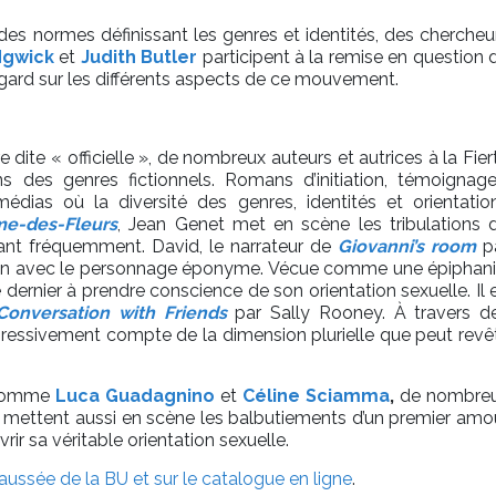
n des normes définissant les genres et identités, des chercheu
dgwick
et
Judith Butler
participent à la remise en question 
gard sur les différents aspects de ce mouvement.
re
dite « officielle »,
de nombreux auteurs et autrices à la Fier
s des genres fictionnels. Romans d’initiation, témoignage
médias où la diversité des genres, identités et orientatio
e-des-Fleurs
, Jean Genet met en scène les tribulations 
ant fréquemment. David, le narrateur de
Giovanni’s room
p
tion avec le personnage éponyme. Vécue comme une épiphani
 dernier à prendre conscience de son orientation sexuelle. Il 
Conversation with Friends
par Sally Rooney. À travers d
ressivement compte de la dimension plurielle que peut revêt
omme
Luca Guadagnino
et
Céline Sciamma
,
de nombre
ns mettent aussi en scène les balbutiements d’un premier amo
vrir sa véritable orientation sexuelle.
aussée de la BU et sur le catalogue en ligne
.