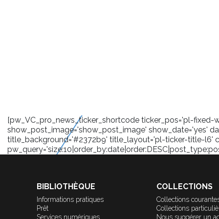
[pw_VC_pro_news_ticker_shortcode ticker_pos='pl-fixed-wra
show_post_image='show_post_image' show_date='yes' date
title_background='#2372b9' title_layout='pl-ticker-title-l6' 
pw_query='size:10|order_by:date|order:DESC|post_type:post|
BIBLIOTHÈQUE
COLLECTIONS
Informations pratiques
Collections courante
Prêt
Collections particuli
Services numériques
Nous suggérer un a