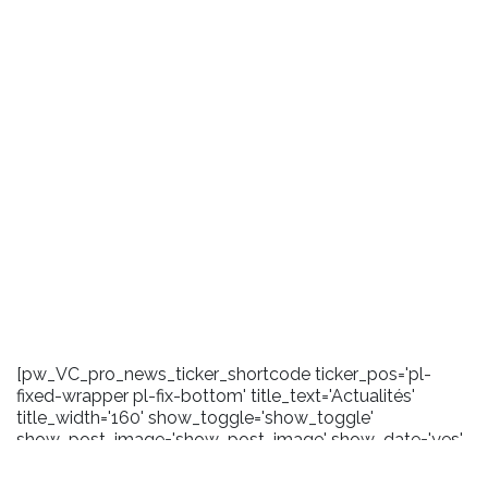
[pw_VC_pro_news_ticker_shortcode ticker_pos='pl-
fixed-wrapper pl-fix-bottom' title_text='Actualités'
title_width='160' show_toggle='show_toggle'
show_post_image='show_post_image' show_date='yes'
date_format='m/Y' carousel_effect='marquee'
scroll_amount='100' toggle_background='#1a1a1a'