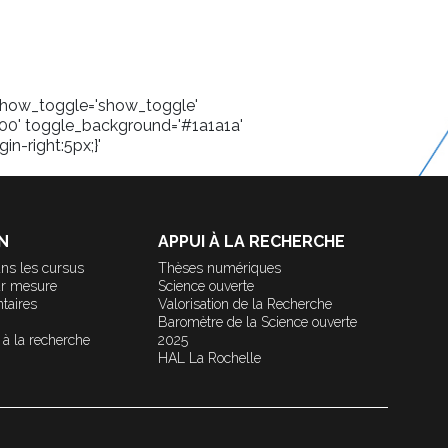
' show_toggle='show_toggle'
00' toggle_background='#1a1a1a'
in-right:5px;}'
N
APPUI À LA RECHERCHE
ns les cursus
Thèses numériques
ur mesure
Science ouverte
taires
Valorisation de la Recherche
Baromètre de la Science ouverte
 à la recherche
2025
HAL La Rochelle