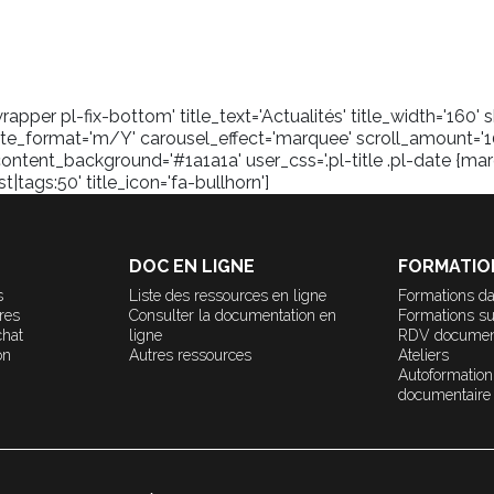
pper pl-fix-bottom' title_text='Actualités' title_width='160
_format='m/Y' carousel_effect='marquee' scroll_amount='1
content_background='#1a1a1a' user_css='.pl-title .pl-date {marg
tags:50' title_icon='fa-bullhorn']
DOC EN LIGNE
FORMATIO
s
Liste des ressources en ligne
Formations da
ères
Consulter la documentation en
Formations s
chat
ligne
RDV documen
on
Autres ressources
Ateliers
Autoformation
documentaire