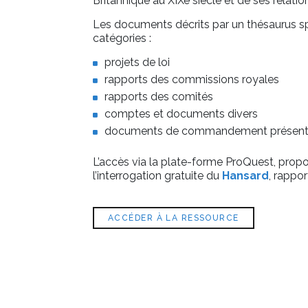
Britannique au XIXe siècle et de ses relati
Les documents décrits par un thésaurus sp
catégories :
projets de loi
rapports des commissions royales
rapports des comités
comptes et documents divers
documents de commandement présenté
L’accès via la plate-forme ProQuest, prop
l’interrogation gratuite du
Hansard
, rappor
ACCÉDER À LA RESSOURCE