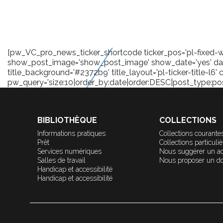
[pw_VC_pro_news_ticker_shortcode ticker_pos='pl-fixed-wra
show_post_image='show_post_image' show_date='yes' date
title_background='#2372b9' title_layout='pl-ticker-title-l6' 
pw_query='size:10|order_by:date|order:DESC|post_type:post|
BIBLIOTHÈQUE
COLLECTIONS
Informations pratiques
Collections courante
Prêt
Collections particuli
Services numériques
Nous suggérer un a
Salles de travail
Nous proposer un d
Handicap et accessibilité
Handicap et accessibilité