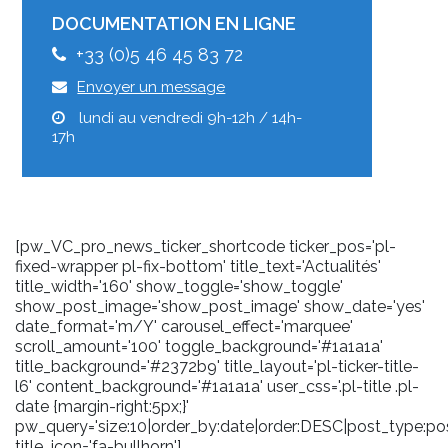
DOCUMENTATION EN LIGNE
+33 (0)5 46 45 83 72
Envoyer un message
lundi au vendredi 9h-12h / 14h-
17h
[pw_VC_pro_news_ticker_shortcode ticker_pos='pl-
fixed-wrapper pl-fix-bottom' title_text='Actualités'
title_width='160' show_toggle='show_toggle'
show_post_image='show_post_image' show_date='yes'
date_format='m/Y' carousel_effect='marquee'
scroll_amount='100' toggle_background='#1a1a1a'
title_background='#2372b9' title_layout='pl-ticker-title-
l6' content_background='#1a1a1a' user_css='.pl-title .pl-
date {margin-right:5px;}'
pw_query='size:10|order_by:date|order:DESC|post_type:pos
title_icon='fa-bullhorn']