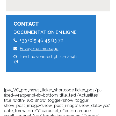
CONTACT
DOCUMENTATION EN LIGNE
+33 (0)5 46 45 83 72
Envoyer un message
lundi au vendredi 9h-12h / 14h-
17h
[pw_VC_pro_news_ticker_shortcode ticker_pos='pl-
fixed-wrapper pl-fix-bottom' title_text='Actualités'
title_width='160' show_toggle='show_toggle'
show_post_image='show_post_image' show_date='yes'
date_format='m/Y' carousel_effect='marquee'
scroll_amount='100' toggle_background='#1a1a1a'