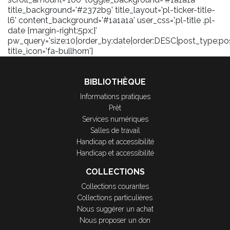
title_background='#2372b9' title_layout='pl-ticker-title-
l6' content_background='#1a1a1a' user_css='.pl-title .pl-
date {margin-right:5px;}'
pw_query='size:10|order_by:date|order:DESC|post_type:pos
title_icon='fa-bullhorn']
BIBLIOTHÈQUE
Informations pratiques
Prêt
Services numériques
Salles de travail
Handicap et accessibilité
Handicap et accessibilité
COLLECTIONS
Collections courantes
Collections particulières
Nous suggérer un achat
Nous proposer un don