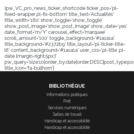
[pw_VC_pro_news_ticker_shortcode ticker_pos='pl-
fixed-wrapper pl-fix-bottom' title_text='Actualités'
title_width='160' show_toggle='show_toggle'
show_post_image='show_post_image' show_date='yes'
date_format='m/Y' carousel_effect='marquee'
scroll_amount='100' toggle_background='#1a1a1a'
title_background='#2372b9' title_layout='pl-ticker-title-
l6' content_background='#1a1a1a' user_css='.pl-title .pl-
date {margin-right:5px;}'
pw_query='size:10|order_by:date|order:DESC|post_type:pos
title_icon='fa-bullhorn']
BIBLIOTHÈQUE
Informations pratiques
Prêt
Services numériques
Salles de travail
Handicap et accessibilité
Handicap et accessibilité