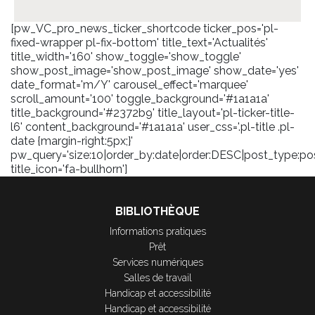
[pw_VC_pro_news_ticker_shortcode ticker_pos='pl-
fixed-wrapper pl-fix-bottom' title_text='Actualités'
title_width='160' show_toggle='show_toggle'
show_post_image='show_post_image' show_date='yes'
date_format='m/Y' carousel_effect='marquee'
scroll_amount='100' toggle_background='#1a1a1a'
title_background='#2372b9' title_layout='pl-ticker-title-
l6' content_background='#1a1a1a' user_css='.pl-title .pl-
date {margin-right:5px;}'
pw_query='size:10|order_by:date|order:DESC|post_type:pos
title_icon='fa-bullhorn']
BIBLIOTHÈQUE
Informations pratiques
Prêt
Services numériques
Salles de travail
Handicap et accessibilité
Handicap et accessibilité