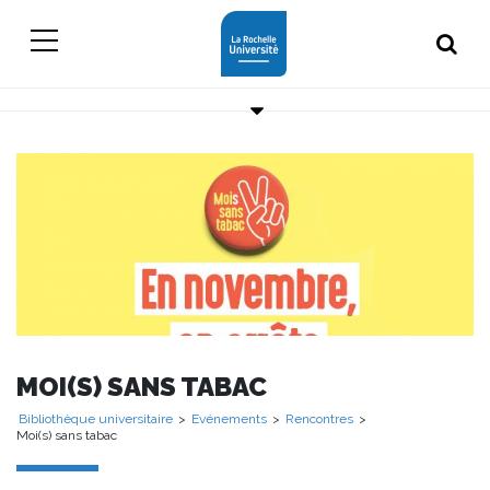
MOI(S) SANS TABAC
Bibliothèque universitaire
>
Evénements
>
Rencontres
>
Moi(s) sans tabac