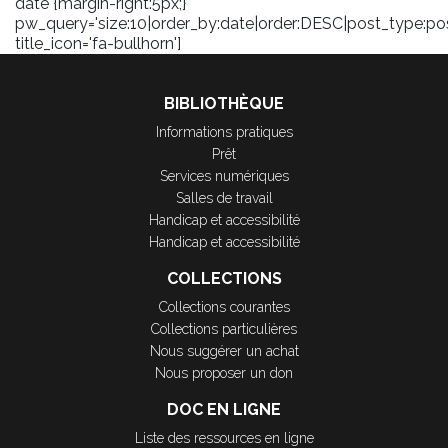
date {margin-right:5px;}'
pw_query='size:10|order_by:date|order:DESC|post_type:pos
title_icon='fa-bullhorn']
BIBLIOTHÈQUE
Informations pratiques
Prêt
Services numériques
Salles de travail
Handicap et accessibilité
Handicap et accessibilité
COLLECTIONS
Collections courantes
Collections particulières
Nous suggérer un achat
Nous proposer un don
DOC EN LIGNE
Liste des ressources en ligne