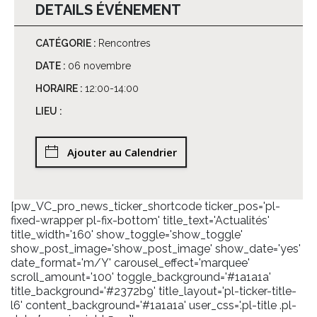
DETAILS ÉVÉNEMENT
CATÉGORIE :
Rencontres
DATE :
06 novembre
HORAIRE :
12:00-14:00
LIEU :
Ajouter au Calendrier
[pw_VC_pro_news_ticker_shortcode ticker_pos='pl-
fixed-wrapper pl-fix-bottom' title_text='Actualités'
title_width='160' show_toggle='show_toggle'
show_post_image='show_post_image' show_date='yes'
date_format='m/Y' carousel_effect='marquee'
scroll_amount='100' toggle_background='#1a1a1a'
title_background='#2372b9' title_layout='pl-ticker-title-
l6' content_background='#1a1a1a' user_css='.pl-title .pl-