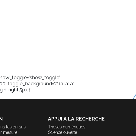
' show_toggle='show_toggle'
00' toggle_background='#1a1a1a'
in-right:5px;}'
N
APPUI À LA RECHERCHE
ns les cursus
Thèses numériques
ur mesure
Science ouverte