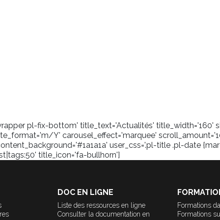
pper pl-fix-bottom' title_text='Actualités' title_width='160
_format='m/Y' carousel_effect='marquee' scroll_amount='1
content_background='#1a1a1a' user_css='.pl-title .pl-date {marg
tags:50' title_icon='fa-bullhorn']
DOC EN LIGNE
FORMATIO
s
Liste des ressources en ligne
Formations da
ères
Consulter la documentation en
Formations s