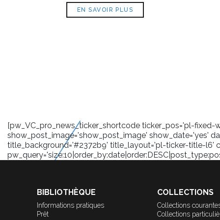
EN SAVOIR PLUS
[pw_VC_pro_news_ticker_shortcode ticker_pos='pl-fixed-wra
show_post_image='show_post_image' show_date='yes' date
title_background='#2372b9' title_layout='pl-ticker-title-l6' 
pw_query='size:10|order_by:date|order:DESC|post_type:post|
BIBLIOTHÈQUE
COLLECTIONS
Informations pratiques
Collections courante
Prêt
Collections particuli