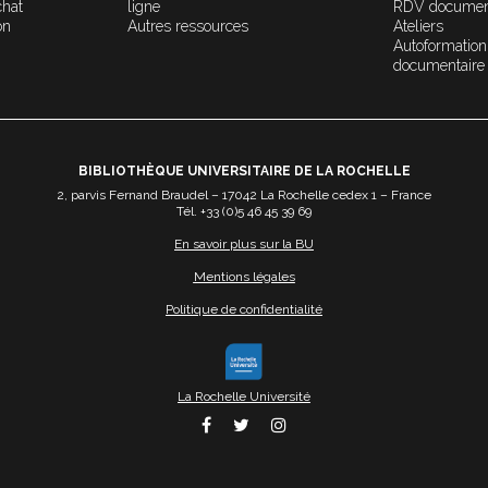
chat
ligne
RDV documen
on
Autres ressources
Ateliers
Autoformation
documentaire
BIBLIOTHÈQUE UNIVERSITAIRE DE LA ROCHELLE
2, parvis Fernand Braudel – 17042 La Rochelle cedex 1 – France
Tél. +33 (0)5 46 45 39 69
En savoir plus sur la BU
Mentions légales
Politique de confidentialité
La Rochelle Université