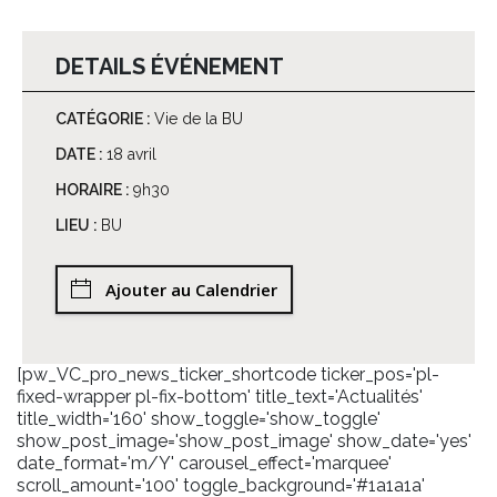
DETAILS ÉVÉNEMENT
CATÉGORIE :
Vie de la BU
DATE :
18 avril
HORAIRE :
9h30
LIEU :
BU
Ajouter au Calendrier
[pw_VC_pro_news_ticker_shortcode ticker_pos='pl-
fixed-wrapper pl-fix-bottom' title_text='Actualités'
title_width='160' show_toggle='show_toggle'
show_post_image='show_post_image' show_date='yes'
date_format='m/Y' carousel_effect='marquee'
scroll_amount='100' toggle_background='#1a1a1a'