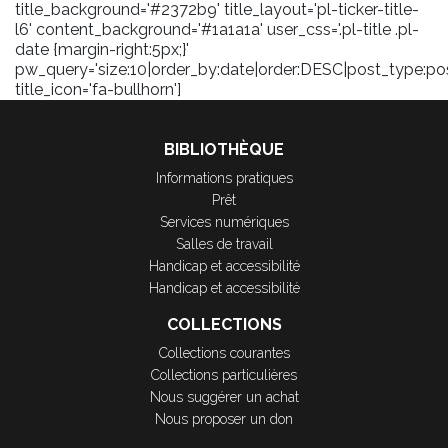
title_background='#2372b9' title_layout='pl-ticker-title-
l6' content_background='#1a1a1a' user_css='.pl-title .pl-
date {margin-right:5px;}'
pw_query='size:10|order_by:date|order:DESC|post_type:pos
title_icon='fa-bullhorn']
BIBLIOTHÈQUE
Informations pratiques
Prêt
Services numériques
Salles de travail
Handicap et accessibilité
Handicap et accessibilité
COLLECTIONS
Collections courantes
Collections particulières
Nous suggérer un achat
Nous proposer un don