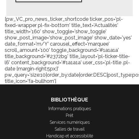
[pw_VC_pro_news_ticker_shortcode ticker_pos='pl-
fixed-wrapper pl-fix-bottom' title_text='Actualités'
title_width='160' show_toggle='show_toggle'
show_post_image='show_post_image' show_date='yes'
date_format='m/Y' carousel_effect='marquee'
scroll_amount='100' toggle_background='#1a1a1a'
title_background='#2372b9' title_layout='pl-ticker-title-
l6' content_background='#1a1a1a' user_css='.pl-title .pl-
date {margin-right:5px;}'
pw_query='size:10|order_by:date|order:DESC|post_type:pos
title_icon='fa-bullhorn']
BIBLIOTHÈQUE
Informations pratiques
Prêt
Services numériques
Salles de travail
Handicap et accessibilité