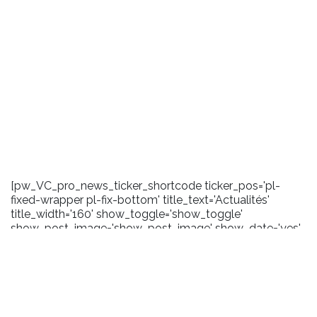
[pw_VC_pro_news_ticker_shortcode ticker_pos='pl-
fixed-wrapper pl-fix-bottom' title_text='Actualités'
title_width='160' show_toggle='show_toggle'
show_post_image='show_post_image' show_date='yes'
date_format='m/Y' carousel_effect='marquee'
scroll_amount='100' toggle_background='#1a1a1a'
title_background='#2372b9' title_layout='pl-ticker-title-
l6' content_background='#1a1a1a' user_css='.pl-title .pl-
date {margin-right:5px;}'
pw_query='size:10|order_by:date|order:DESC|post_type:pos