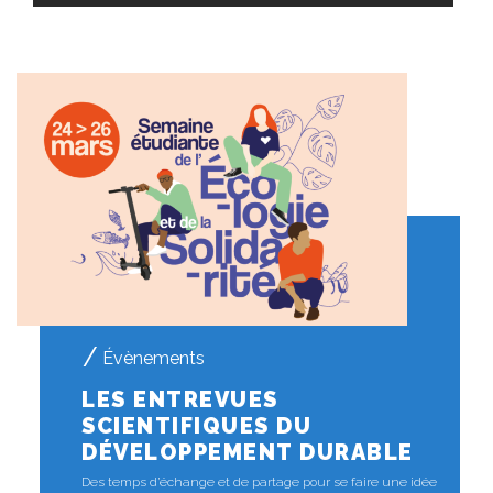
Évènements
LES ENTREVUES
SCIENTIFIQUES DU
DÉVELOPPEMENT DURABLE
Des temps d’échange et de partage pour se faire une idée