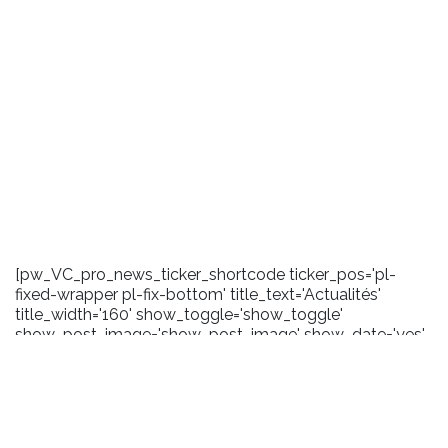
[pw_VC_pro_news_ticker_shortcode ticker_pos='pl-
fixed-wrapper pl-fix-bottom' title_text='Actualités'
title_width='160' show_toggle='show_toggle'
show_post_image='show_post_image' show_date='yes'
date_format='m/Y' carousel_effect='marquee'
scroll_amount='100' toggle_background='#1a1a1a'
title_background='#2372b9' title_layout='pl-ticker-title-
l6' content_background='#1a1a1a' user_css='.pl-title .pl-
date {margin-right:5px;}'