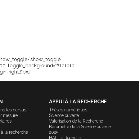
' show_toggle='show_toggle'
00' toggle_background='#1a1a1a'
in-right:5px;}'
N
APPUI À LA RECHERCHE
ns les cursus
Thèses numériques
ur mesure
Science ouverte
taires
Valorisation de la Recherche
Baromètre de la Science ouverte
 à la recherche
2025
HAL La Rochelle