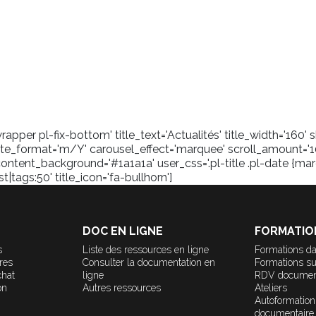
pper pl-fix-bottom' title_text='Actualités' title_width='160
_format='m/Y' carousel_effect='marquee' scroll_amount='1
content_background='#1a1a1a' user_css='.pl-title .pl-date {marg
tags:50' title_icon='fa-bullhorn']
DOC EN LIGNE
FORMATIO
s
Liste des ressources en ligne
Formations da
ères
Consulter la documentation en
Formations s
chat
ligne
RDV documen
on
Autres ressources
Ateliers
Autoformation
documentaire