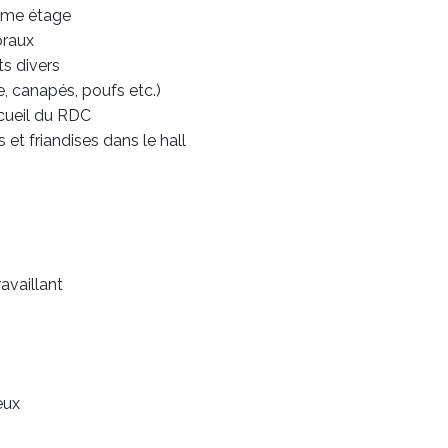
2ème étage
oraux
s divers
, canapés, poufs etc.)
ccueil du RDC
et friandises dans le hall
availlant
eux