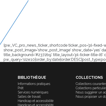
[pw_VC_pro_news_ticker_shortcode ticker_pos='pl-fixed-wra
show_post_image='show_post_image' show_date='yes' date
title_background='#2372b9' title_layout='pl-ticker-title-l6' 
pw_query='size:10|order_by:date|order:DESC|post_type:post|
BIBLIOTHÈQUE
COLLECTIONS
Informations pratiques
Collections courante
Prêt
Collections particuli
Services numériques
Nous suggérer un a
Salles de travail
Nous proposer un d
Handicap et accessibilité
Handicap et accessibilité