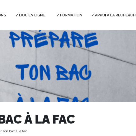
ONS
DOC EN LIGNE
FORMATION
APPUI À LA RECHERCH
BAC À LA FAC
 son bac à la fac