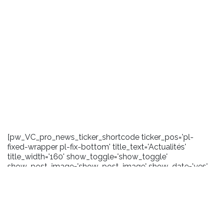
[pw_VC_pro_news_ticker_shortcode ticker_pos='pl-
fixed-wrapper pl-fix-bottom' title_text='Actualités'
title_width='160' show_toggle='show_toggle'
show_post_image='show_post_image' show_date='yes'
date_format='m/Y' carousel_effect='marquee'
scroll_amount='100' toggle_background='#1a1a1a'
title_background='#2372b9' title_layout='pl-ticker-title-
l6' content_background='#1a1a1a' user_css='.pl-title .pl-
date {margin-right:5px;}'