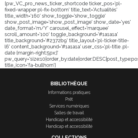
[pw_VC_pro_news_ticker_shortcode ticker_pos='pl-
fixed-wrapper pl-fix-bottom' title_text='Actualités'
title_width='160' show_toggle='show_toggle'
show_post_image='show_post_image' show_date='yes'
date_format='m/Y' carousel_effect='marquee'
scroll_amount='100' toggle_background='#1a1a1a'
title_background='#2372b9' title_layout='pl-ticker-title-
l6' content_background='#1a1a1a' user_css='.pl-title .pl-
date {margin-right:5px;}'
pw_query='size:10|order_by:date|order:DESC|post_type:pos
title_icon='fa-bullhorn']
BIBLIOTHÈQUE
Informations pratiques
Prêt
Services numériques
Salles de travail
Handicap et accessibilité
Handicap et accessibilité
COLLECTIONS