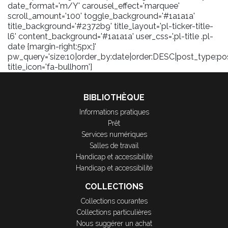
date_format='m/Y' carousel_effect='marquee'
scroll_amount='100' toggle_background='#1a1a1a'
title_background='#2372b9' title_layout='pl-ticker-title-
l6' content_background='#1a1a1a' user_css='.pl-title .pl-
date {margin-right:5px;}'
pw_query='size:10|order_by:date|order:DESC|post_type:pos
title_icon='fa-bullhorn']
BIBLIOTHÈQUE
Informations pratiques
Prêt
Services numériques
Salles de travail
Handicap et accessibilité
Handicap et accessibilité
COLLECTIONS
Collections courantes
Collections particulières
Nous suggérer un achat