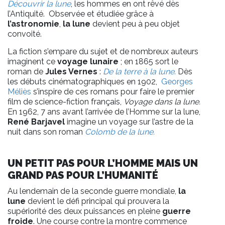
Découvrir la lune
, les hommes en ont rêvé dès
l’Antiquité. Observée et étudiée grâce à
l’astronomie
,
la lune
devient peu à peu objet
convoité.
La fiction s’empare du sujet et de nombreux auteurs
imaginent ce
voyage lunaire
; en 1865 sort le
roman de
Jules Vernes
:
De la terre à la lune
.
Dès
les débuts cinématographiques en 1902,
Georges
Méliès
s’inspire de ces romans pour faire le premier
film de science-fiction français,
Voyage dans la lune
.
En 1962, 7 ans avant l’arrivée de l’Homme sur la lune,
René Barjavel
imagine un voyage sur l’astre de la
nuit dans son roman
Colomb de la lune.
UN PETIT PAS POUR L’HOMME MAIS UN
GRAND PAS POUR L’HUMANITÉ
Au lendemain de la seconde guerre mondiale,
la
lune
devient le défi principal qui prouvera la
supériorité des deux puissances en pleine
guerre
froide
. Une course contre la montre commence