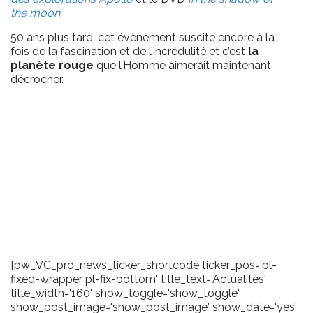
the moon
.
50 ans plus tard, cet évènement suscite encore à la
fois de la fascination et de l’incrédulité et c’est
la
planète rouge
que l’Homme aimerait maintenant
décrocher.
[pw_VC_pro_news_ticker_shortcode ticker_pos='pl-
fixed-wrapper pl-fix-bottom' title_text='Actualités'
title_width='160' show_toggle='show_toggle'
show_post_image='show_post_image' show_date='yes'