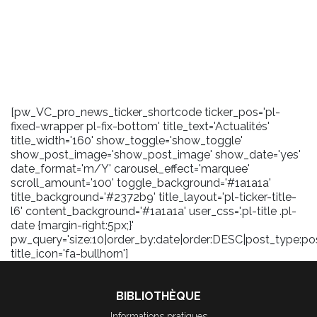
[pw_VC_pro_news_ticker_shortcode ticker_pos='pl-
fixed-wrapper pl-fix-bottom' title_text='Actualités'
title_width='160' show_toggle='show_toggle'
show_post_image='show_post_image' show_date='yes'
date_format='m/Y' carousel_effect='marquee'
scroll_amount='100' toggle_background='#1a1a1a'
title_background='#2372b9' title_layout='pl-ticker-title-
l6' content_background='#1a1a1a' user_css='.pl-title .pl-
date {margin-right:5px;}'
pw_query='size:10|order_by:date|order:DESC|post_type:pos
title_icon='fa-bullhorn']
BIBLIOTHÈQUE
Informations pratiques