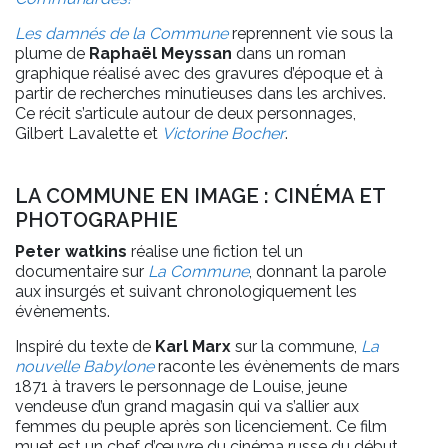
Les damnés de la Commune
reprennent vie sous la
plume de
Raphaël Meyssan
dans un roman
graphique réalisé avec des gravures d’époque et à
partir de recherches minutieuses dans les archives.
Ce récit s’articule autour de deux personnages,
Gilbert Lavalette et
Victorine Bocher
.
LA COMMUNE EN IMAGE : CINÉMA ET
PHOTOGRAPHIE
Peter watkins
réalise une fiction tel un
documentaire sur
La Commune
, donnant la parole
aux insurgés et suivant chronologiquement les
évènements.
Inspiré du texte de
Karl Marx
sur la commune,
La
nouvelle Babylone
raconte les évènements de mars
1871 à travers le personnage de Louise, jeune
vendeuse d’un grand magasin qui va s’allier aux
femmes du peuple après son licenciement. Ce film
muet est un chef d’œuvre du cinéma russe du début