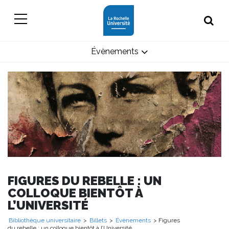
Évènements
FIGURES DU REBELLE : UN
COLLOQUE BIENTÔT À
L’UNIVERSITÉ
Bibliothèque universitaire
>
Billets
>
Évènements
> Figures
du rebelle : un colloque bientôt à l’Université