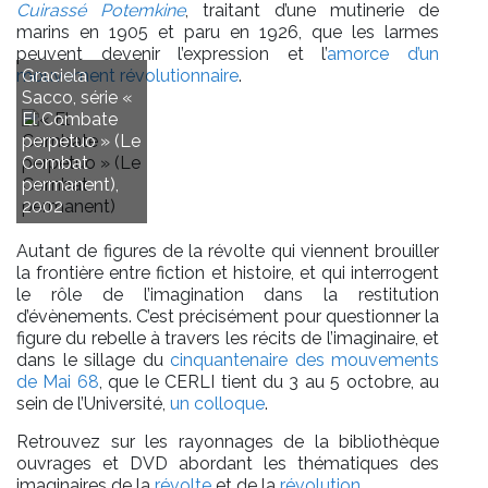
Cuirassé Potemkine
, traitant d’une mutinerie de
marins en 1905 et paru en 1926, que les larmes
peuvent devenir l’expression et l’
amorce d’un
mouvement révolutionnaire
Graciela
.
Sacco, série «
El Combate
perpetuo » (Le
Combat
permanent),
2002
Autant de figures de la révolte qui viennent brouiller
la frontière entre fiction et histoire, et qui interrogent
le rôle de l’imagination dans la restitution
d’évènements. C’est précisément pour questionner la
figure du rebelle à travers les récits de l’imaginaire, et
dans le sillage du
cinquantenaire des mouvements
de Mai 68
, que le CERLI tient du 3 au 5 octobre, au
sein de l’Université,
un colloque
.
Retrouvez sur les rayonnages de la bibliothèque
ouvrages et DVD abordant les thématiques des
imaginaires de la
révolte
et de la
révolution
.