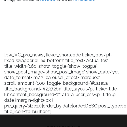
[pw_VC_pro_news_ticker_shortcode ticker_pos='pl-
fixed-wrapper pl-fix-bottom' title_text='Actualités'
title_width='160' show_toggle='show_toggle'
show_post_image='show_post_image' show_date='yes'
date_format='m/Y' carousel_effect='marquee'
scroll_amount='100' toggle_background='#1a1a1a'
title_background='#2372b9' title_layout='pl-ticker-title-
l6' content_background='#1a1a1a' user_css='.pl-title .pl-
date {margin-right:5px;}'
pw_query='size:10|order_by:date|order:DESC|post_type:pos
title_icon='fa-bullhorn']