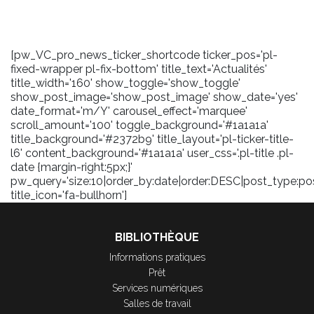
[pw_VC_pro_news_ticker_shortcode ticker_pos='pl-
fixed-wrapper pl-fix-bottom' title_text='Actualités'
title_width='160' show_toggle='show_toggle'
show_post_image='show_post_image' show_date='yes'
date_format='m/Y' carousel_effect='marquee'
scroll_amount='100' toggle_background='#1a1a1a'
title_background='#2372b9' title_layout='pl-ticker-title-
l6' content_background='#1a1a1a' user_css='.pl-title .pl-
date {margin-right:5px;}'
pw_query='size:10|order_by:date|order:DESC|post_type:pos
title_icon='fa-bullhorn']
BIBLIOTHÈQUE
Informations pratiques
Prêt
Services numériques
Salles de travail