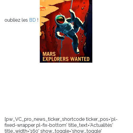
oubliez les
BD
!
[pw_VC_pro_news_ticker_shortcode ticker_pos='pl-
fixed-wrapper pl-fix-bottom' title_text='Actualités'
title_width='160' show_toggle='show_toggle'