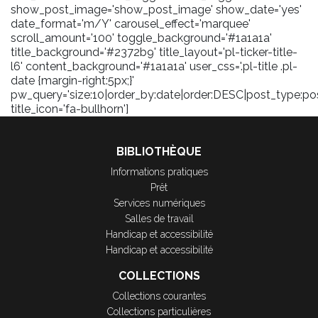
show_post_image='show_post_image' show_date='yes'
date_format='m/Y' carousel_effect='marquee'
scroll_amount='100' toggle_background='#1a1a1a'
title_background='#2372b9' title_layout='pl-ticker-title-
l6' content_background='#1a1a1a' user_css='.pl-title .pl-
date {margin-right:5px;}'
pw_query='size:10|order_by:date|order:DESC|post_type:pos
title_icon='fa-bullhorn']
BIBLIOTHÈQUE
Informations pratiques
Prêt
Services numériques
Salles de travail
Handicap et accessibilité
Handicap et accessibilité
COLLECTIONS
Collections courantes
Collections particulières