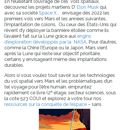
En feuilletant l’ouvrage de ces vols spatiaux,
découvrez les projets martiens D’
Elon Musk
qui,
avec sa société
Space X
, envisage dès 2022 les
premiers vols vers Mars et les années suivantes,
l’implantation de colons. Ou ceux des États-Unis qui
rêvent d’y déployer la bannière étoilée comme ils
l’avaient fait sur la Lune grâce aux
engins
d’exploration développés par la NASA
. Pour d’autres,
comme la Chine l’Europe ou le Japon, Mars vient
après la Lune qui reste leur objectif prioritaire,
certains y envisageant même des implantations
durables.
Alors si vous voulez tout savoir sur les technologies
du vol spatial vers Mars et les problématiques d’un
tel voyage pour l’être humain, empruntez
e
rapidement ce livre (2
étage, secteur sciences, sous
la cote 523 COU) et explorez à votre tour nos
ressources sur la conquête de l’espace
– sans