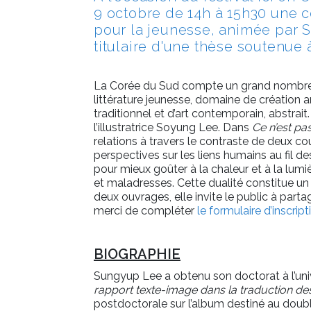
9 octobre de 14h à 15h30 une c
pour la jeunesse, animée par
titulaire d'une thèse soutenue à
La Corée du Sud compte un grand nombre d’a
littérature jeunesse, domaine de création ar
traditionnel et d’art contemporain, abstrai
l’illustratrice Soyung Lee. Dans
Ce n’est p
relations à travers le contraste de deux c
perspectives sur les liens humains au fil des
pour mieux goûter à la chaleur et à la lumi
et maladresses. Cette dualité constitue un 
deux ouvrages, elle invite le public à part
merci de compléter
le formulaire d’inscript
BIOGRAPHIE
Sungyup Lee a obtenu son doctorat à l’unive
rapport texte-image dans la traduction d
postdoctorale sur l’album destiné au double