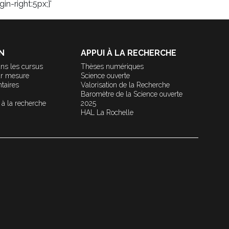
in-right:5px;}'
N
APPUI À LA RECHERCHE
ns les cursus
Thèses numériques
ur mesure
Science ouverte
taires
Valorisation de la Recherche
Baromètre de la Science ouverte
 à la recherche
2025
HAL La Rochelle