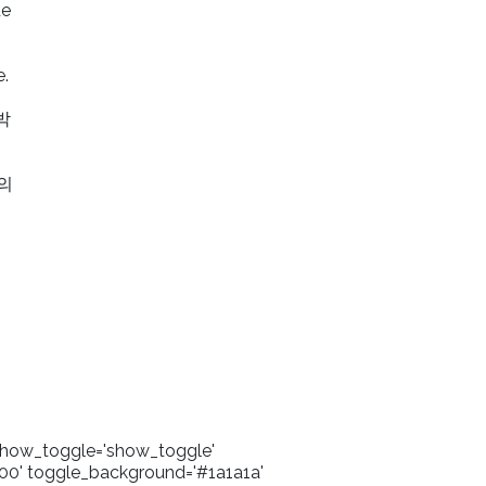
de
e.
박
현
의
' show_toggle='show_toggle'
00' toggle_background='#1a1a1a'