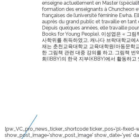
enseigne actuellement en Master (spécialité 
formation des enseignants à Chuncheon et
françaises de l’université féminine Ewha. El
auprès du grand public et travaille en tan
Depuis quelques années, elle travaille po
Books for Young People). 이성엽
사학위를 취득하였고, 캐나다 브락대학교에서
재는 춘천교육대학교 교육대학원(아동문학교
한 그림책 관련 대중 강의를 하고, 그림책 번
회(IBBY)의 한국 지부(KBBY)에서 활동하고 
[pw_VC_pro_news_ticker_shortcode ticker_pos='pl-fixed-wra
show_post_image='show_post_image' show_date='yes' date