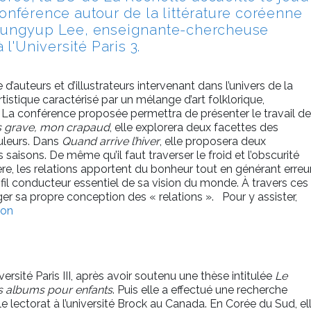
onférence autour de la littérature coréenne
 Sungyup Lee, enseignante-chercheuse
 l'Université Paris 3.
uteurs et d’illustrateurs intervenant dans l’univers de la
tistique caractérisé par un mélange d’art folklorique,
t. La conférence proposée permettra de présenter le travail de
as grave, mon crapaud
, elle explorera deux facettes des
ouleurs. Dans
Quand arrive l’hiver
, elle proposera deux
 saisons. De même qu’il faut traverser le froid et l’obscurité
ère, les relations apportent du bonheur tout en générant erreu
fil conducteur essentiel de sa vision du monde. À travers ces
ager sa propre conception des « relations ». Pour y assister,
ion
rsité Paris III, après avoir soutenu une thèse intitulée
Le
es albums pour enfants
. Puis elle a effectué une recherche
 lectorat à l’université Brock au Canada. En Corée du Sud, el