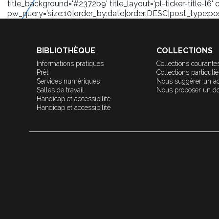
title_background='#2372b9' title_layout='pl-ticker-title-l6' 
pw_query='size:10|order_by:date|order:DESC|post_type:post|
BIBLIOTHÈQUE
COLLECTIONS
Informations pratiques
Collections courante
Prêt
Collections particuli
Services numériques
Nous suggérer un a
Salles de travail
Nous proposer un d
Handicap et accessibilité
Handicap et accessibilité