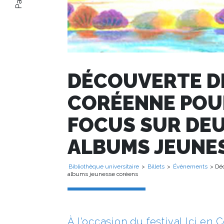
DÉCOUVERTE DE
CORÉENNE POUR
FOCUS SUR DE
ALBUMS JEUNE
Bibliothèque universitaire
>
Billets
>
Évènements
> Déc
albums jeunesse coréens
À l'occasion du festival Ici en