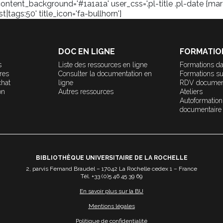
content_background='#1a1a1a' user_css='.pl-title .pl-date {marg
tags:50' title_icon='fa-bullhorn']
DOC EN LIGNE
FORMATIO
s
Liste des ressources en ligne
Formations da
ères
Consulter la documentation en
Formations s
chat
ligne
RDV documen
on
Autres ressources
Ateliers
Autoformation
documentaire
BIBLIOTHÈQUE UNIVERSITAIRE DE LA ROCHELLE
2, parvis Fernand Braudel – 17042 La Rochelle cedex 1 – France
Tél. +33 (0)5 46 45 39 69
En savoir plus sur la BU
Mentions légales
Politique de confidentialité