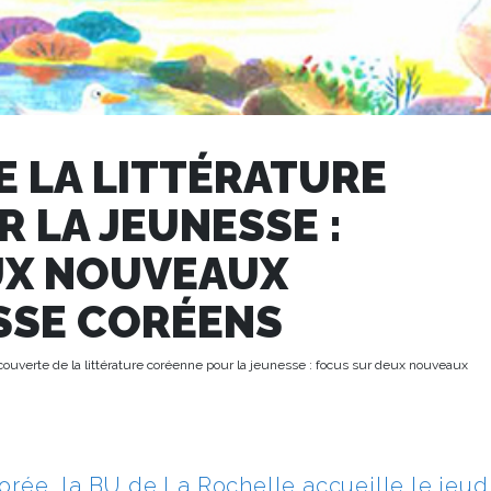
 LA LITTÉRATURE
 LA JEUNESSE :
UX NOUVEAUX
SSE CORÉENS
ouverte de la littérature coréenne pour la jeunesse : focus sur deux nouveaux
 Corée, la BU de La Rochelle accueille le jeud