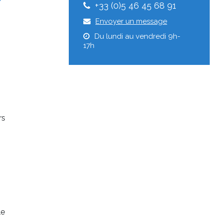
+33 (0)5 46 45 68 91
Envoyer un message
Du lundi au vendredi 9h-
17h
rs
le