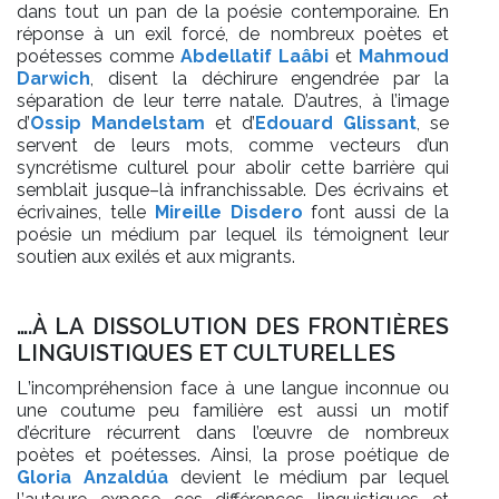
dans tout un pan de la poésie contemporaine. En
réponse à un exil forcé, de
nombreux poètes
et
poétesses comme
Abdellatif Laâbi
et
Mahmoud
Darwich
, disent la déchirure
engendrée par la
séparation de leur terre natale. D’autres, à l’image
d’
Ossip Mandelstam
et
d’
Edouard
Glissant
,
se
servent de leurs mots,
comme vecteurs d’un
syncrétisme culturel pour abolir
cette barrière qui
semblait jusque
–
là infranchissable. Des écrivains et
écrivaines, telle
Mireille Disdero
font aussi de la
poésie un médium par lequel ils témoignent leur
soutien aux exilés
et aux
migrants.
….À LA DISSOLUTION DES
FRONTIÈRES
LINGUISTIQUES ET
CULTURELLES
L
’
incompréhension face à une langue inconnue ou
une coutume peu
familière
est aussi un
motif
d’écriture récurrent dans l’œuvre de nombreux
poètes et poétesses
.
Ainsi,
la prose poétique
de
Gloria Anzaldúa
devient
le médium par lequel