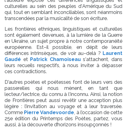
l
’
auteure expose
c
e
s
différences
linguistiques et
culturelles au s
ein des peuples d
’
Amérique du Sud
qu
i, tout en semblant inconciliables, sont
néanmoins
transcend
ées par la
musicalité de son écriture.
L
es frontières
ethniques
, linguistiques et culturelles
so
nt également devenues
, à la lumière d
e
la Guerre
en Ukraine,
un
sujet
propre à notre contemporanéit
é
européenne
.
Est
–
il
possible, en dépit
de leurs
différences intr
insèques
,
de v
oir
au
–
delà
?
Laurent
Gaudé
et
Patric
k Chamoisea
u
s
’
att
achent
,
dans
leurs recueils respectifs
, à n
ous inviter à dépasser
ces contradictions.
D
’autres
poètes et poétesses
font
de leurs vers
des
passer
elles
qui nous mènent
, en tant que
lecteur
/lectr
ice
,
du connu à
l
’inconnu
. Ainsi,
l
a notion
de
Fronti
ère
s
peut
aussi
revêtir une
acception plus
légère
: l’invitation au voyage et à
leur
traversée
.
C
omme
Pierre Vandevoorde
,
à l’occasion de cette
25
e
édition du Printemps des Poètes
,
partez
,
vous
aussi
,
à la découverte d’horizons
insoupçonnés
!