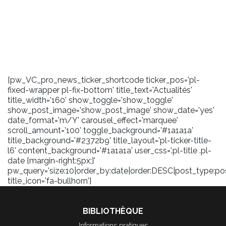
[pw_VC_pro_news_ticker_shortcode ticker_pos='pl-
fixed-wrapper pl-fix-bottom' title_text='Actualités'
title_width='160' show_toggle='show_toggle'
show_post_image='show_post_image' show_date='yes'
date_format='m/Y' carousel_effect='marquee'
scroll_amount='100' toggle_background='#1a1a1a'
title_background='#2372b9' title_layout='pl-ticker-title-
l6' content_background='#1a1a1a' user_css='.pl-title .pl-
date {margin-right:5px;}'
pw_query='size:10|order_by:date|order:DESC|post_type:pos
title_icon='fa-bullhorn']
BIBLIOTHÈQUE
Informations pratiques