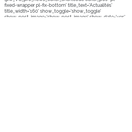
fixed-wrapper pl-fix-bottom' title_text='Actualités'
title_width='160' show_toggle='show_toggle'
show_post_image='show_post_image' show_date='yes'
date_format='m/Y' carousel_effect='marquee'
scroll_amount='100' toggle_background='#1a1a1a'
title_background='#2372b9' title_layout='pl-ticker-title-
l6' content_background='#1a1a1a' user_css='.pl-title .pl-
date {margin-right:5px;}'
pw_query='size:10|order_by:date|order:DESC|post_type:pos
title_icon='fa-bullhorn']
BIBLIOTHÈQUE
Informations pratiques
Prêt
Services numériques
Salles de travail
Handicap et accessibilité
Handicap et accessibilité
COLLECTIONS