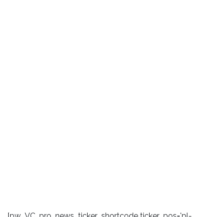
[pw_VC_pro_news_ticker_shortcode ticker_pos='pl-