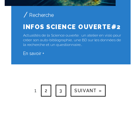
Recherche
INFOS SCIENCE OUVERTE#2
Actualités de la Science ouverte : un atelier en visio pour
créer son auto-bibliographie, une BD sur les données de
la recherche et un questionnaire…
En savoir +
1
2
3
SUIVANT »