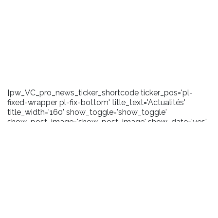
[pw_VC_pro_news_ticker_shortcode ticker_pos='pl-
fixed-wrapper pl-fix-bottom' title_text='Actualités'
title_width='160' show_toggle='show_toggle'
show_post_image='show_post_image' show_date='yes'
date_format='m/Y' carousel_effect='marquee'
scroll_amount='100' toggle_background='#1a1a1a'
title_background='#2372b9' title_layout='pl-ticker-title-
l6' content_background='#1a1a1a' user_css='.pl-title .pl-
date {margin-right:5px;}'
pw_query='size:10|order_by:date|order:DESC|post_type:pos
title_icon='fa-bullhorn']